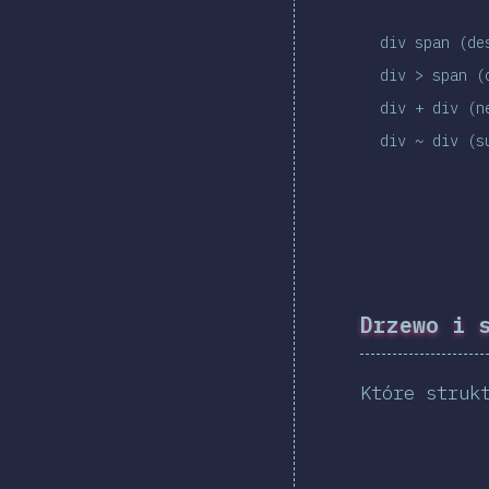
div span (de
div > span (
div + div (n
div ~ div (s
Drzewo i 
Które struk