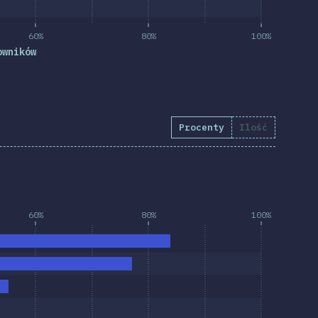
60%
80%
100%
owników
Procenty
Ilość
60%
80%
100%