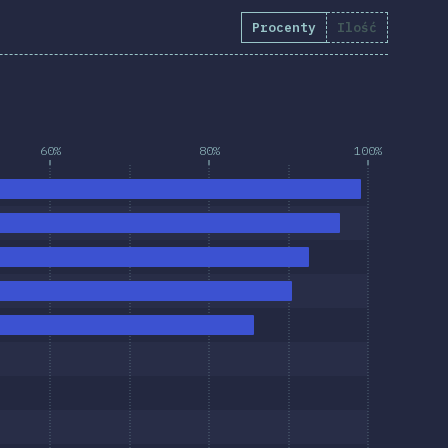
Procenty
Ilość
60%
80%
100%