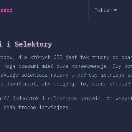
ności
Polish
English
i i Selektory
Polish
wodów, dla których CSS jest tak trudny do opa
e mogą czasami mieć duże konsekwencje. Czy po
Pomóż przet
Jakiego selektora należy użyć? Czy istnieje s
 z JavaScript, aby osiągnąć to, czego chcesz?
mość jednostek i selektorów sprawia, że wszys
j będą trochę łatwiejsze.