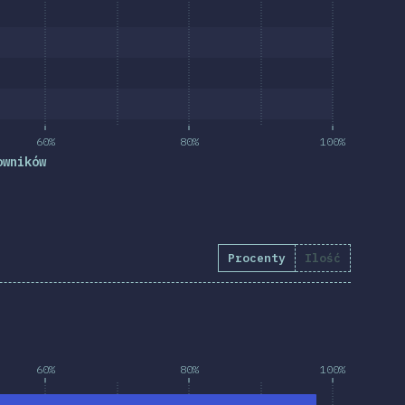
60%
80%
100%
owników
Procenty
Ilość
60%
80%
100%