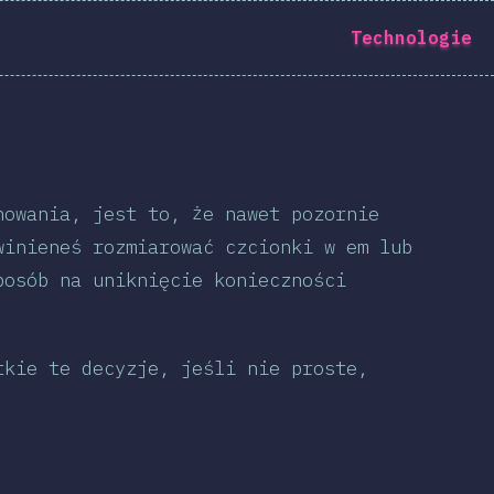
Technologie
中文
nowania, jest to, że nawet pozornie
winieneś rozmiarować czcionki w em lub
łumaczyć ankietę →
posób na uniknięcie konieczności
tkie te decyzje, jeśli nie proste,