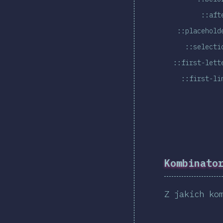
::aft
::placehold
::selecti
::first-lett
::first-li
Kombinato
Z jakich ko