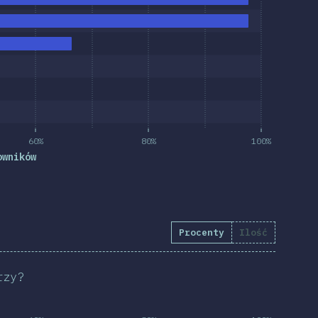
60%
80%
100%
owników
Procenty
Ilość
rzy?