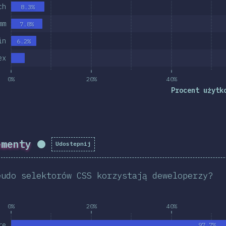
ch
8.3%
mm
7.8%
in
6.2%
ex
0%
20%
40%
Procent użytk
ementy
Udostepnij
Procen ukończenia:
98.56
%
(
11154
)
eudo selektorów CSS korzystają deweloperzy?
0%
20%
40%
re
97.7%