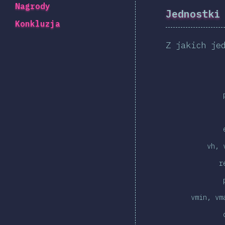
Nagrody
Jednostki
Konkluzja
Z jakich je
vh, 
r
vmin, vm