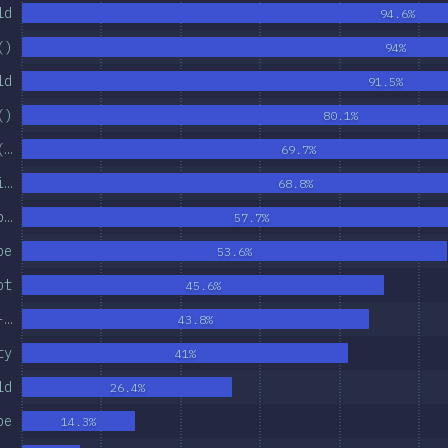
ld
94.6%
()
94%
ld
91.5%
()
80.1%
(…
69.7%
i…
68.8%
p…
57.7%
pe
53.6%
ot
45.6%
-…
43.8%
ty
41%
ld
26.4%
pe
14.3%