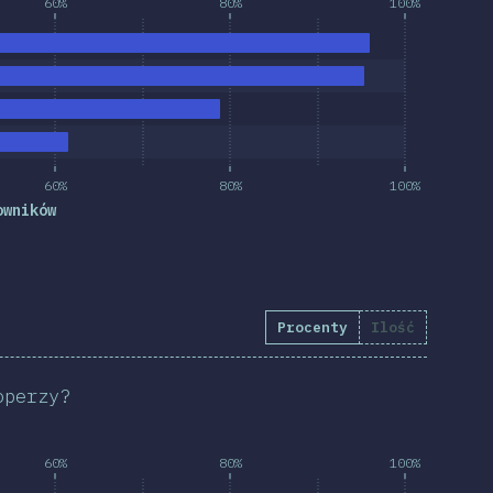
60%
80%
100%
60%
80%
100%
owników
Procenty
Ilość
.31
%
(
11126
)
operzy?
60%
80%
100%