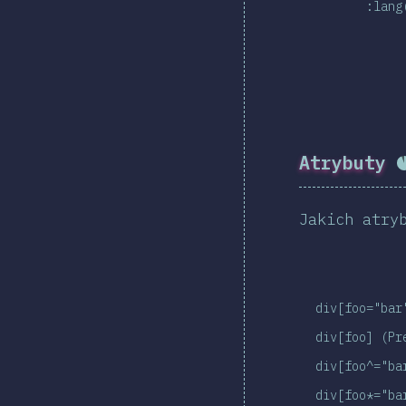
:lang
Atrybuty
P
Jakich atry
div[foo="bar
div[foo] (Pr
div[foo^="ba
div[foo*="ba