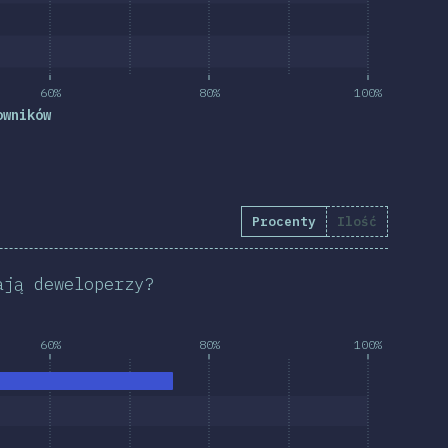
60%
80%
100%
owników
Procenty
Ilość
ają deweloperzy?
60%
80%
100%