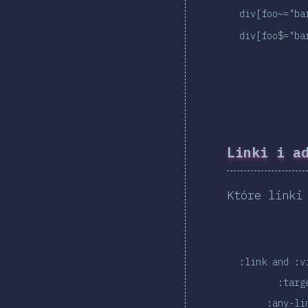
div[foo~="ba
div[foo$="ba
Linki i a
Które linki
:link and :v
:targ
:any-li