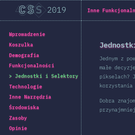
State of CSS 2019
Inne Funkcjonal
Powrót do wprowadzenia
Wprowadzenie
Jednostk
Koszulka
Demografia
Jednym z po
Funkcjonalności
małe decyzj
Jednostki i Selektory
pikselach? 
korzystania
Technologie
Inne Narzędzia
Dobra znajo
Środowiska
przynajmnie
Zasoby
Opinie